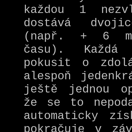
každou 1 nezvl
dostává dvoji
(např. + 6 mi
času). Každá
pokusit o zdol
alespoň jedenkr
ještě jednou o
že se to nepod
automaticky zí
pokračuje v zá