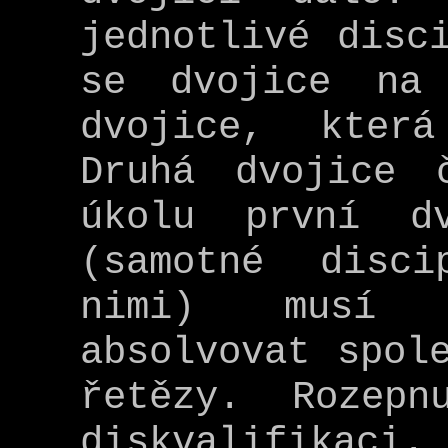
jednotlivé disc
se dvojice na
dvojice, kter
Druhá dvojice 
úkolu první d
(samotné disc
nimi) musí s
absolvovat spol
řetězy. Rozepn
diskvalifika