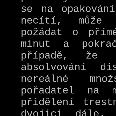
se na opakování
necítí, může 
požádat o přím
minut a pokra
případě, že 
absolvování di
nereálné mno
pořadatel na 
přidělení trest
dvojici dále.