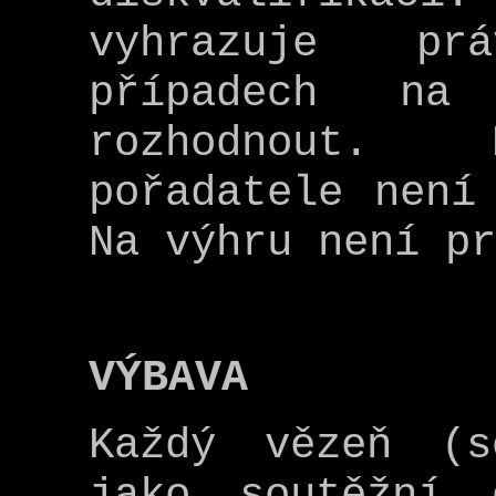
vyhrazuje pr
případech na 
rozhodnout. 
pořadatele není
Na výhru není pr
VÝBAVA
Každý vězeň (s
jako soutěžní 