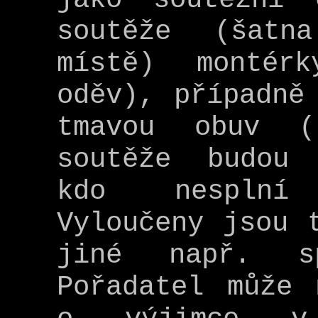
soutěže (šatn
místě) montér
oděv), případně
tmavou obuv (
soutěže budou 
kdo nesplní
Vyloučeny jsou 
jiné např. sp
Pořadatel může 