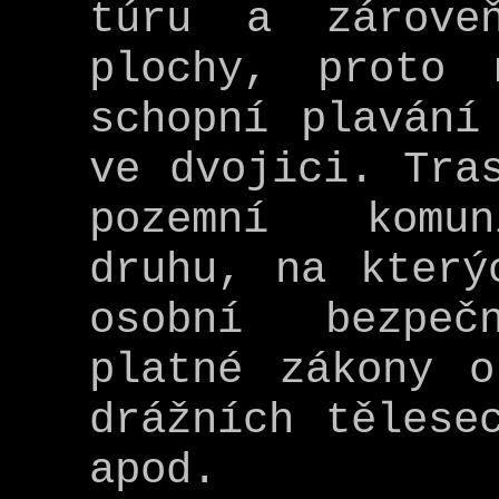
túru a zárove
plochy, proto 
schopní plavání
ve dvojici. Tra
pozemní komun
druhu, na který
osobní bezpeč
platné zákony o
drážních tělese
apod.