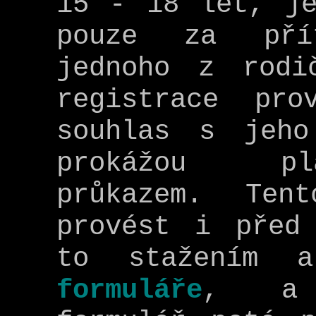
15 - 18 let, je
pouze za přít
jednoho z rodi
registrace pro
souhlas s jeh
prokážou pl
průkazem. Ten
provést i před
to stažením a
formuláře
, a 