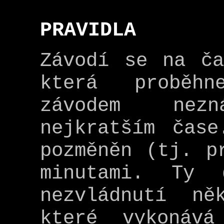
PRAVIDLA
Závodí se na ča
která proběhn
závodem nez
nejkratším čas
pozměněn (tj. p
minutami. Ty 
nezvládnutí ně
které vykonáv