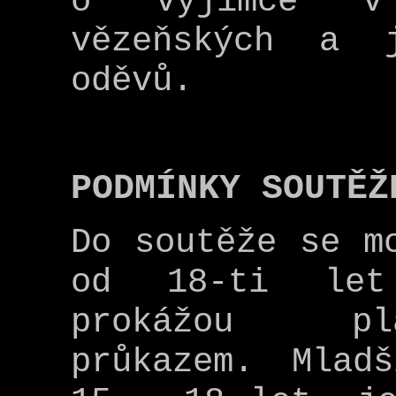
o výjimce v 
vězeňských a j
oděvů.
PODMÍNKY SOUTĚŽ
Do soutěže se m
od 18-ti let
prokážou pl
průkazem. Mlad