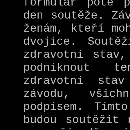
formulář poté 
den soutěže. Zá
ženám, kteří mo
dvojice. Soutě
zdravotní stav,
podniknout t
zdravotní sta
závodu, všich
podpisem. Tímt
budou soutěžit 