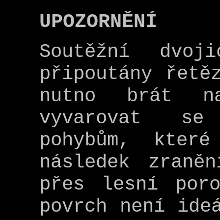
UPOZORNĚNÍ
Soutěžní dvoj
připoutány řetě
nutno brát n
vyvarovat se
pohybům, kter
následek zraně
přes lesní por
povrch není ide