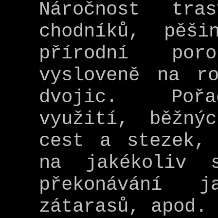
Náročnost tra
chodníků, pěš
přírodní por
vysloveně na ro
dvojic. Pořa
využití, běžný
cest a stezek,
na jakékoliv 
překonávání j
zátarasů, apod.